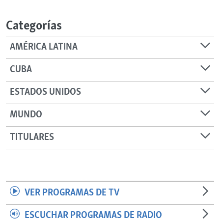
RADIO MARTÍ
Categorías
ESPECIALES
MULTIMEDIA
ESPECIALES
AMÉRICA LATINA
EDITORIALES
LA REALIDAD DE LA VIVIENDA EN CUBA
CUBA
SER VIEJO EN CUBA
SÍGUENOS
ESTADOS UNIDOS
KENTU-CUBANO
MUNDO
LOS SANTOS DE HIALEAH
DESINFORMACIÓN RUSA EN AMÉRICA LATINA
TITULARES
LA INVASIÓN DE RUSIA A UCRANIA
VER PROGRAMAS DE TV
ESCUCHAR PROGRAMAS DE RADIO