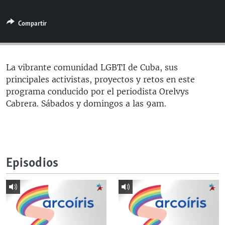
RADIO MARTÍ
Compartir
ESPECIALES
MULTIMEDIA
ESPECIALES
EDITORIALES
LA REALIDAD DE LA VIVIENDA EN CUBA
La vibrante comunidad LGBTI de Cuba, sus
principales activistas, proyectos y retos en este
SER VIEJO EN CUBA
SÍGUENOS
programa conducido por el periodista Orelvys
KENTU-CUBANO
Cabrera. Sábados y domingos a las 9am.
LOS SANTOS DE HIALEAH
DESINFORMACIÓN RUSA EN AMÉRICA LATINA
LA INVASIÓN DE RUSIA A UCRANIA
Episodios