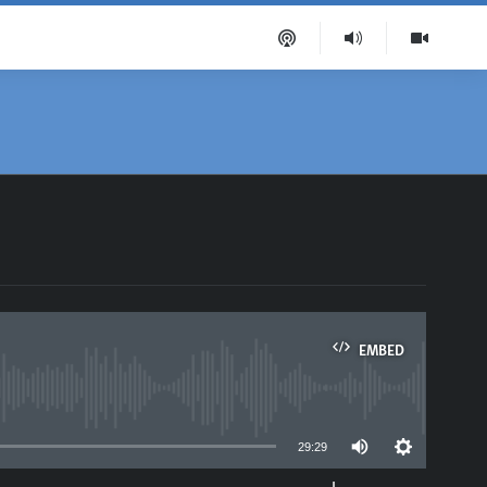
EMBED
able
29:29