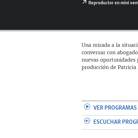
RADIO MARTÍ
Reproductor en mini ve
ESPECIALES
MULTIMEDIA
ESPECIALES
EDITORIALES
LA REALIDAD DE LA VIVIENDA EN
CUBA
Una mirada a la situaci
SER VIEJO EN CUBA
conversar con abogados
nuevas oportunidades p
KENTU-CUBANO
producción de Patricia
LOS SANTOS DE HIALEAH
DESINFORMACIÓN RUSA EN
AMÉRICA LATINA
LA INVASIÓN DE RUSIA A UCRANIA
VER PROGRAMAS 
ESCUCHAR PROG