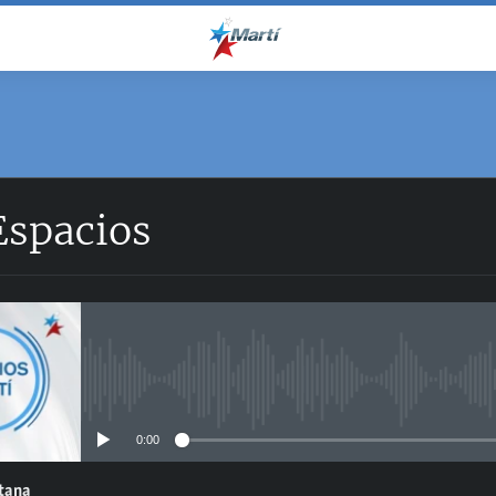
Espacios
No media source currently avail
0:00
ntana