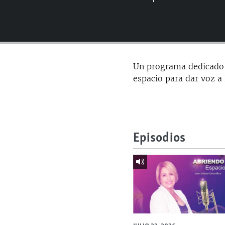
RADIO MARTÍ
ESPECIALES
MULTIMEDIA
ESPECIALES
EDITORIALES
LA REALIDAD DE LA VIVIENDA EN
Un programa dedicado a
CUBA
espacio para dar voz a
SER VIEJO EN CUBA
KENTU-CUBANO
LOS SANTOS DE HIALEAH
Episodios
DESINFORMACIÓN RUSA EN
AMÉRICA LATINA
LA INVASIÓN DE RUSIA A UCRANIA