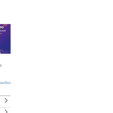
o
isodios