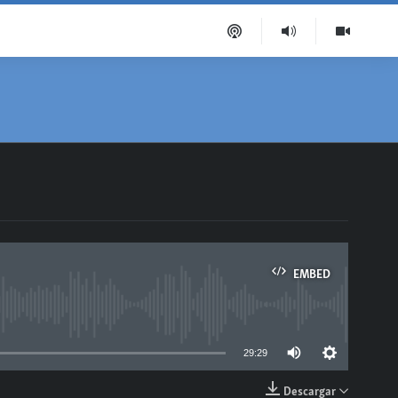
EMBED
able
29:29
Descargar