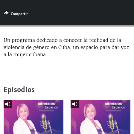
RADIO MARTÍ
Compartir
ESPECIALES
MULTIMEDIA
ESPECIALES
EDITORIALES
LA REALIDAD DE LA VIVIENDA EN CUBA
Un programa dedicado a conocer la realidad de la
violencia de género en Cuba, un espacio para dar voz
SER VIEJO EN CUBA
SÍGUENOS
a la mujer cubana.
KENTU-CUBANO
LOS SANTOS DE HIALEAH
DESINFORMACIÓN RUSA EN AMÉRICA LATINA
Episodios
LA INVASIÓN DE RUSIA A UCRANIA