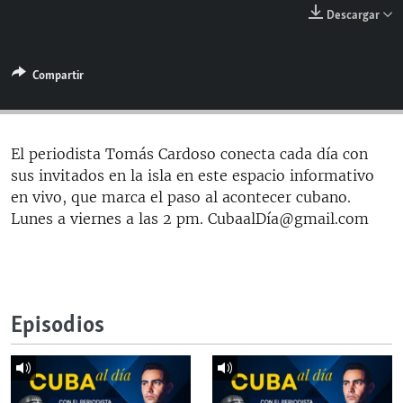
RADIO MARTÍ
Descargar
ESPECIALES
Compartir
MULTIMEDIA
ESPECIALES
EDITORIALES
LA REALIDAD DE LA VIVIENDA EN CUBA
SER VIEJO EN CUBA
El periodista Tomás Cardoso conecta cada día con
SÍGUENOS
sus invitados en la isla en este espacio informativo
KENTU-CUBANO
en vivo, que marca el paso al acontecer cubano.
LOS SANTOS DE HIALEAH
Lunes a viernes a las 2 pm. CubaalDía@gmail.com
DESINFORMACIÓN RUSA EN AMÉRICA LATINA
LA INVASIÓN DE RUSIA A UCRANIA
Episodios