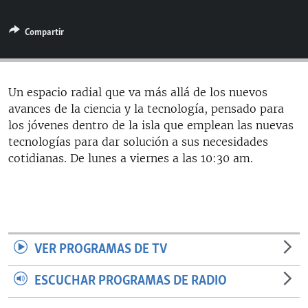
RADIO MARTÍ
Compartir
ESPECIALES
MULTIMEDIA
ESPECIALES
EDITORIALES
LA REALIDAD DE LA VIVIENDA EN CUBA
Un espacio radial que va más allá de los nuevos
avances de la ciencia y la tecnología, pensado para
SER VIEJO EN CUBA
SÍGUENOS
los jóvenes dentro de la isla que emplean las nuevas
KENTU-CUBANO
tecnologías para dar solución a sus necesidades
cotidianas. De lunes a viernes a las 10:30 am.
LOS SANTOS DE HIALEAH
DESINFORMACIÓN RUSA EN AMÉRICA LATINA
LA INVASIÓN DE RUSIA A UCRANIA
VER PROGRAMAS DE TV
ESCUCHAR PROGRAMAS DE RADIO