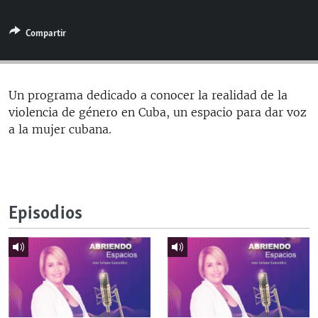
RADIO MARTÍ
Compartir
ESPECIALES
MULTIMEDIA
ESPECIALES
EDITORIALES
LA REALIDAD DE LA VIVIENDA EN CUBA
Un programa dedicado a conocer la realidad de la
violencia de género en Cuba, un espacio para dar voz
SER VIEJO EN CUBA
SÍGUENOS
a la mujer cubana.
KENTU-CUBANO
LOS SANTOS DE HIALEAH
DESINFORMACIÓN RUSA EN AMÉRICA LATINA
Episodios
LA INVASIÓN DE RUSIA A UCRANIA