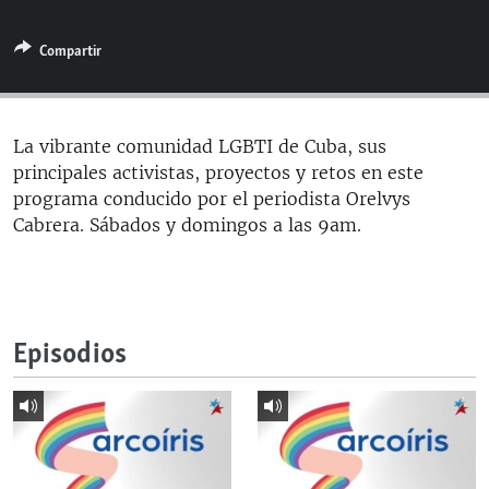
RADIO MARTÍ
Compartir
ESPECIALES
MULTIMEDIA
ESPECIALES
EDITORIALES
LA REALIDAD DE LA VIVIENDA EN CUBA
La vibrante comunidad LGBTI de Cuba, sus
principales activistas, proyectos y retos en este
SER VIEJO EN CUBA
SÍGUENOS
programa conducido por el periodista Orelvys
KENTU-CUBANO
Cabrera. Sábados y domingos a las 9am.
LOS SANTOS DE HIALEAH
DESINFORMACIÓN RUSA EN AMÉRICA LATINA
LA INVASIÓN DE RUSIA A UCRANIA
Episodios