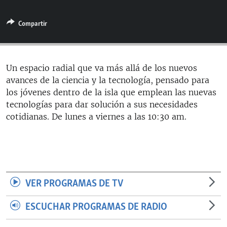
RADIO MARTÍ
Compartir
ESPECIALES
MULTIMEDIA
ESPECIALES
EDITORIALES
LA REALIDAD DE LA VIVIENDA EN CUBA
Un espacio radial que va más allá de los nuevos
avances de la ciencia y la tecnología, pensado para
SER VIEJO EN CUBA
SÍGUENOS
los jóvenes dentro de la isla que emplean las nuevas
KENTU-CUBANO
tecnologías para dar solución a sus necesidades
cotidianas. De lunes a viernes a las 10:30 am.
LOS SANTOS DE HIALEAH
DESINFORMACIÓN RUSA EN AMÉRICA LATINA
LA INVASIÓN DE RUSIA A UCRANIA
VER PROGRAMAS DE TV
ESCUCHAR PROGRAMAS DE RADIO