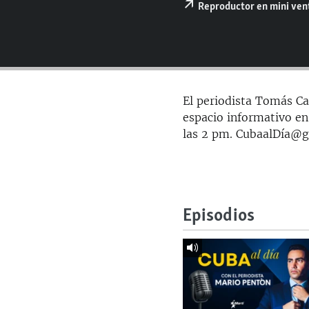
RADIO MARTÍ
Reproductor en mini ve
ESPECIALES
MULTIMEDIA
ESPECIALES
EDITORIALES
LA REALIDAD DE LA VIVIENDA EN
CUBA
El periodista Tomás Car
SER VIEJO EN CUBA
espacio informativo en
las 2 pm. CubaalDía@
KENTU-CUBANO
LOS SANTOS DE HIALEAH
DESINFORMACIÓN RUSA EN
AMÉRICA LATINA
Episodios
LA INVASIÓN DE RUSIA A UCRANIA