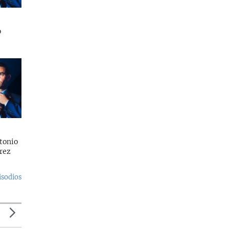
o
tonio
rez
isodios