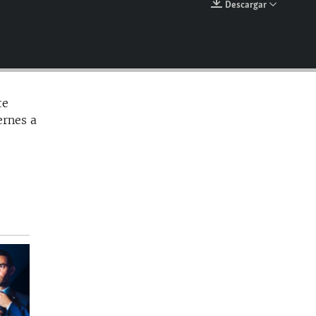
Descargar
EMBED
te
ernes a