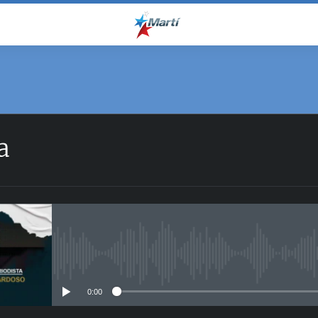
a
No media source currently avail
0:00