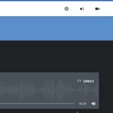
EMBED
able
54:29