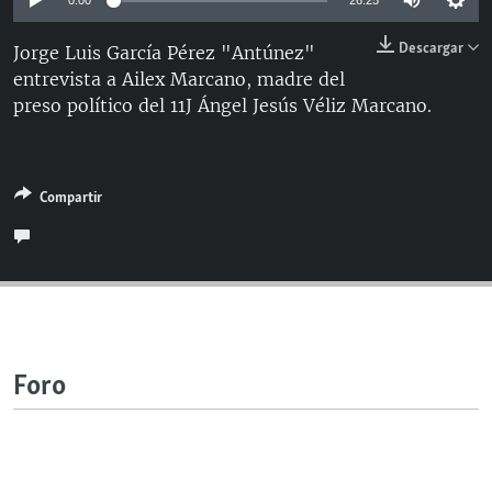
0:00
26:25
RADIO MARTÍ
Descargar
Jorge Luis García Pérez "Antúnez"
ESPECIALES
entrevista a Ailex Marcano, madre del
MULTIMEDIA
ESPECIALES
preso político del 11J Ángel Jesús Véliz Marcano.
EDITORIALES
LA REALIDAD DE LA VIVIENDA EN CUBA
SER VIEJO EN CUBA
SÍGUENOS
Compartir
KENTU-CUBANO
LOS SANTOS DE HIALEAH
DESINFORMACIÓN RUSA EN AMÉRICA LATINA
LA INVASIÓN DE RUSIA A UCRANIA
Foro