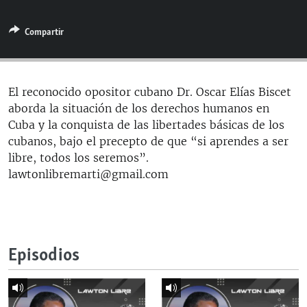
RADIO MARTÍ
Compartir
ESPECIALES
MULTIMEDIA
ESPECIALES
EDITORIALES
LA REALIDAD DE LA VIVIENDA EN CUBA
El reconocido opositor cubano Dr. Oscar Elías Biscet
aborda la situación de los derechos humanos en
SER VIEJO EN CUBA
SÍGUENOS
Cuba y la conquista de las libertades básicas de los
KENTU-CUBANO
cubanos, bajo el precepto de que “si aprendes a ser
libre, todos los seremos”.
LOS SANTOS DE HIALEAH
lawtonlibremarti@gmail.com
DESINFORMACIÓN RUSA EN AMÉRICA LATINA
LA INVASIÓN DE RUSIA A UCRANIA
Episodios