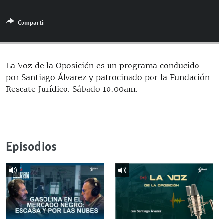
RADIO MARTÍ
Compartir
ESPECIALES
MULTIMEDIA
ESPECIALES
EDITORIALES
LA REALIDAD DE LA VIVIENDA EN CUBA
La Voz de la Oposición es un programa conducido
por Santiago Álvarez y patrocinado por la Fundación
SER VIEJO EN CUBA
SÍGUENOS
Rescate Jurídico. Sábado 10:00am.
KENTU-CUBANO
LOS SANTOS DE HIALEAH
DESINFORMACIÓN RUSA EN AMÉRICA LATINA
Episodios
LA INVASIÓN DE RUSIA A UCRANIA