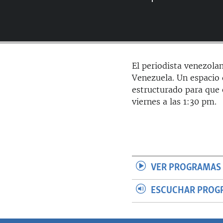
RADIO MARTÍ
ESPECIALES
MULTIMEDIA
ESPECIALES
EDITORIALES
LA REALIDAD DE LA VIVIENDA EN
El periodista venezolan
CUBA
Venezuela. Un espacio d
SER VIEJO EN CUBA
estructurado para que 
viernes a las 1:30 pm.
KENTU-CUBANO
LOS SANTOS DE HIALEAH
DESINFORMACIÓN RUSA EN
AMÉRICA LATINA
LA INVASIÓN DE RUSIA A UCRANIA
VER PROGRAMAS 
ESCUCHAR PROG