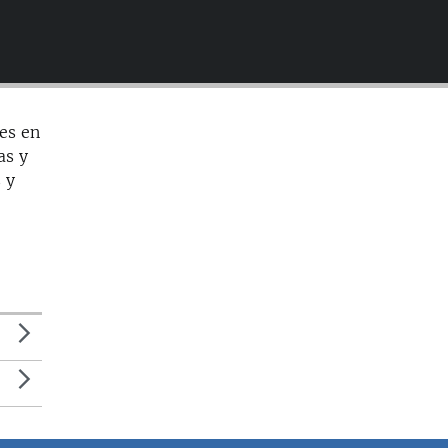
EMBED
les en
as y
 y