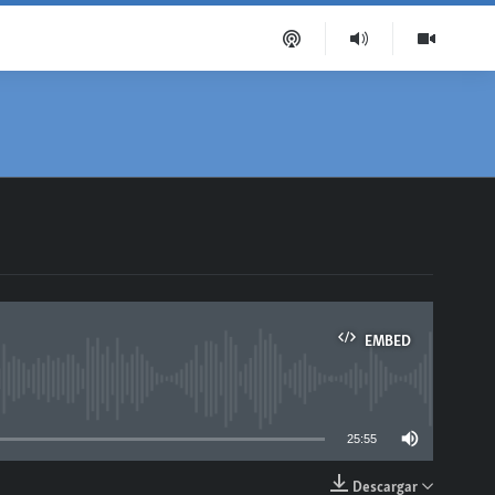
EMBED
able
25:55
Descargar