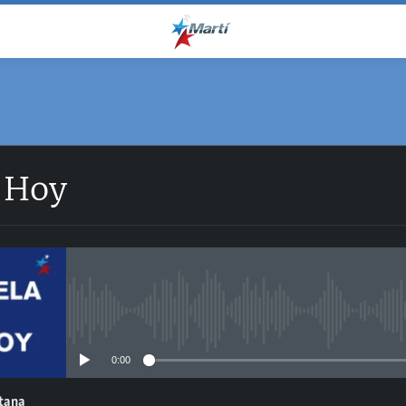
 Hoy
No media source currently avail
0:00
ntana