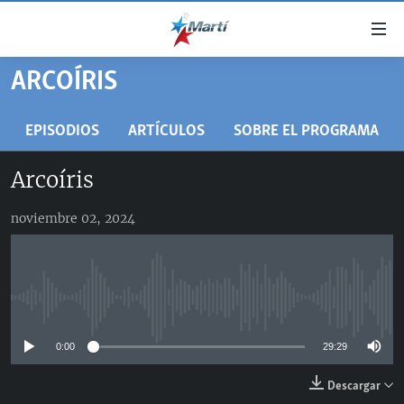
Enlaces
de
accesibilidad
ARCOÍRIS
TITULARES
Ir
al
CUBA
EPISODIOS
ARTÍCULOS
SOBRE EL PROGRAMA
contenido
ESTADOS UNIDOS
principal
CUBA
Arcoíris
Ir
AMÉRICA LATINA
DERECHOS HUMANOS
ESTADOS UNIDOS
a
noviembre 02, 2024
INMIGRACIÓN
la
#11JCUBA, 5 AÑOS DESPUÉS
AMÉRICA 250
navegación
MUNDO
INFORME DEL DEPARTAMENTO DE ESTADO DE EEUU
principal
SOBRE CUBA
DEPORTES
Ir
No media source currently available
a
ARTE Y ENTRETENIMIENTO
la
0:00
29:29
OPINIÓN GRÁFICA
búsqueda
AUDIOVISUALES MARTÍ
Descargar