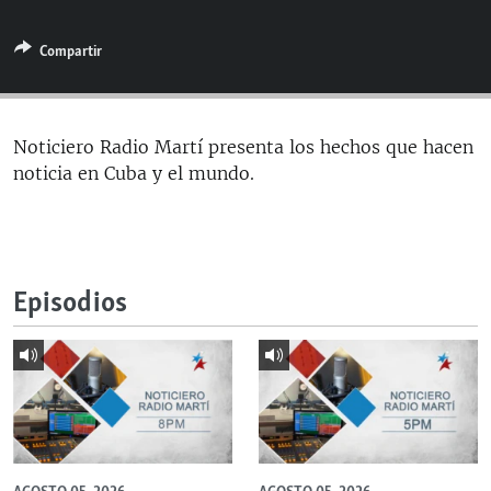
RADIO MARTÍ
Compartir
ESPECIALES
MULTIMEDIA
ESPECIALES
EDITORIALES
LA REALIDAD DE LA VIVIENDA EN CUBA
Noticiero Radio Martí presenta los hechos que hacen
noticia en Cuba y el mundo.
SER VIEJO EN CUBA
SÍGUENOS
KENTU-CUBANO
LOS SANTOS DE HIALEAH
Episodios
DESINFORMACIÓN RUSA EN AMÉRICA LATINA
LA INVASIÓN DE RUSIA A UCRANIA