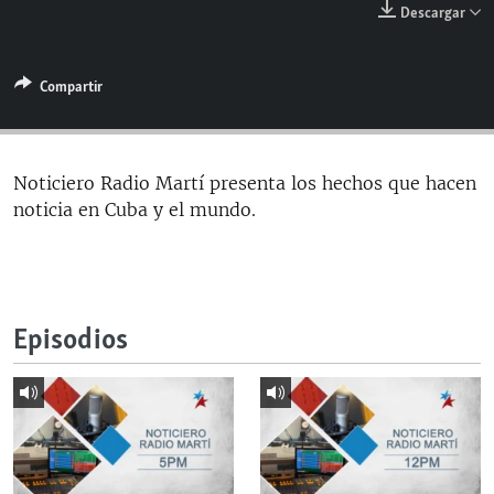
Descargar
RADIO MARTÍ
ESPECIALES
Compartir
MULTIMEDIA
ESPECIALES
EDITORIALES
LA REALIDAD DE LA VIVIENDA EN CUBA
SER VIEJO EN CUBA
Noticiero Radio Martí presenta los hechos que hacen
SÍGUENOS
noticia en Cuba y el mundo.
KENTU-CUBANO
LOS SANTOS DE HIALEAH
DESINFORMACIÓN RUSA EN AMÉRICA LATINA
Episodios
LA INVASIÓN DE RUSIA A UCRANIA