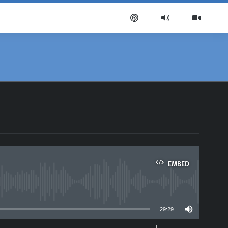
EMBED
able
29:29