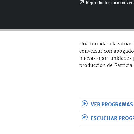
RADIO MARTÍ
Reproductor en mini ve
ESPECIALES
MULTIMEDIA
ESPECIALES
EDITORIALES
LA REALIDAD DE LA VIVIENDA EN
CUBA
Una mirada a la situaci
SER VIEJO EN CUBA
conversar con abogados
nuevas oportunidades p
KENTU-CUBANO
producción de Patricia
LOS SANTOS DE HIALEAH
DESINFORMACIÓN RUSA EN
AMÉRICA LATINA
LA INVASIÓN DE RUSIA A UCRANIA
VER PROGRAMAS 
ESCUCHAR PROG