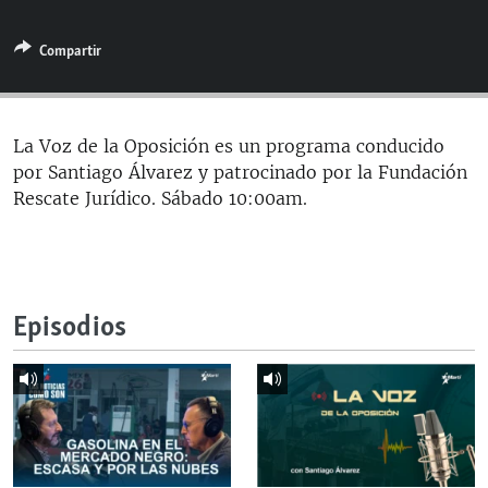
RADIO MARTÍ
Compartir
ESPECIALES
MULTIMEDIA
ESPECIALES
EDITORIALES
LA REALIDAD DE LA VIVIENDA EN CUBA
La Voz de la Oposición es un programa conducido
por Santiago Álvarez y patrocinado por la Fundación
SER VIEJO EN CUBA
SÍGUENOS
Rescate Jurídico. Sábado 10:00am.
KENTU-CUBANO
LOS SANTOS DE HIALEAH
DESINFORMACIÓN RUSA EN AMÉRICA LATINA
Episodios
LA INVASIÓN DE RUSIA A UCRANIA