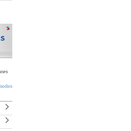
anes
isodios