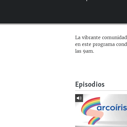
RADIO MARTÍ
ESPECIALES
MULTIMEDIA
ESPECIALES
EDITORIALES
LA REALIDAD DE LA VIVIENDA EN
La vibrante comunidad 
CUBA
en este programa condu
SER VIEJO EN CUBA
las 9am.
KENTU-CUBANO
LOS SANTOS DE HIALEAH
DESINFORMACIÓN RUSA EN
Episodios
AMÉRICA LATINA
LA INVASIÓN DE RUSIA A UCRANIA