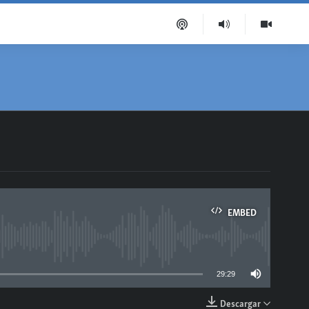
EMBED
able
29:29
Descargar