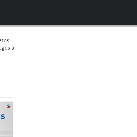
EMBED
etos
ngos a