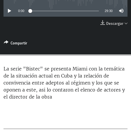
RADIO MARTÍ
0:00
29:30
ESPECIALES
Descargar
MULTIMEDIA
ESPECIALES
EDITORIALES
LA REALIDAD DE LA VIVIENDA EN CUBA
Compartir
SER VIEJO EN CUBA
SÍGUENOS
KENTU-CUBANO
La serie "Bistec" se presenta Miami con la temática
LOS SANTOS DE HIALEAH
de la situación actual en Cuba y la relación de
DESINFORMACIÓN RUSA EN AMÉRICA LATINA
convivencia entre adeptos al régimen y los que se
oponen a este, asi lo contaron el elenco de actores y
LA INVASIÓN DE RUSIA A UCRANIA
el director de la obra