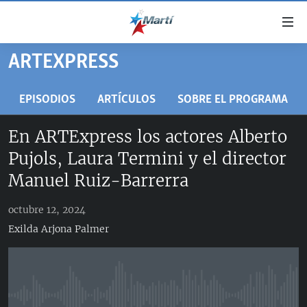
Enlaces
de
accesibilidad
ARTEXPRESS
TITULARES
Ir
al
CUBA
EPISODIOS
ARTÍCULOS
SOBRE EL PROGRAMA
contenido
ESTADOS UNIDOS
principal
CUBA
En ARTExpress los actores Alberto
Ir
AMÉRICA LATINA
DERECHOS HUMANOS
ESTADOS UNIDOS
Pujols, Laura Termini y el director
a
INMIGRACIÓN
la
#11JCUBA, 5 AÑOS DESPUÉS
AMÉRICA 250
Manuel Ruiz-Barrerra
navegación
MUNDO
INFORME DEL DEPARTAMENTO DE ESTADO DE EEUU
principal
octubre 12, 2024
SOBRE CUBA
DEPORTES
Ir
Exilda Arjona Palmer
a
ARTE Y ENTRETENIMIENTO
la
OPINIÓN GRÁFICA
búsqueda
AUDIOVISUALES MARTÍ
No media source currently available