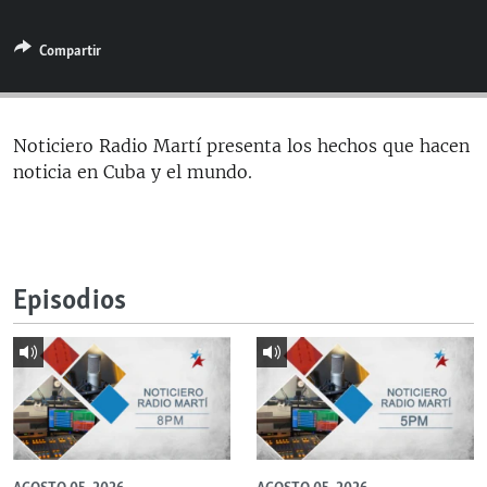
RADIO MARTÍ
Compartir
ESPECIALES
MULTIMEDIA
ESPECIALES
EDITORIALES
LA REALIDAD DE LA VIVIENDA EN CUBA
Noticiero Radio Martí presenta los hechos que hacen
noticia en Cuba y el mundo.
SER VIEJO EN CUBA
SÍGUENOS
KENTU-CUBANO
LOS SANTOS DE HIALEAH
Episodios
DESINFORMACIÓN RUSA EN AMÉRICA LATINA
LA INVASIÓN DE RUSIA A UCRANIA