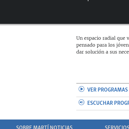
RADIO MARTÍ
ESPECIALES
MULTIMEDIA
ESPECIALES
EDITORIALES
LA REALIDAD DE LA VIVIENDA EN
Un espacio radial que v
CUBA
pensado para los jóven
SER VIEJO EN CUBA
dar solución a sus nece
KENTU-CUBANO
LOS SANTOS DE HIALEAH
DESINFORMACIÓN RUSA EN
AMÉRICA LATINA
VER PROGRAMAS 
LA INVASIÓN DE RUSIA A UCRANIA
ESCUCHAR PROG
SOBRE MARTÍ NOTICIAS
SERVICIO