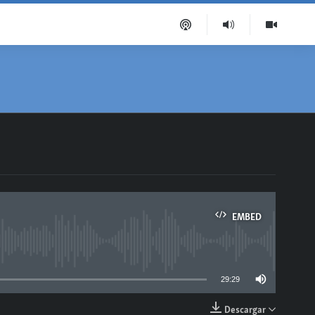
EMBED
able
29:29
Descargar