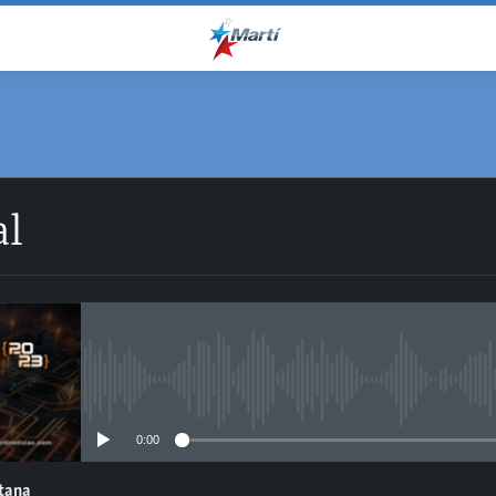
al
No media source currently avail
0:00
ntana