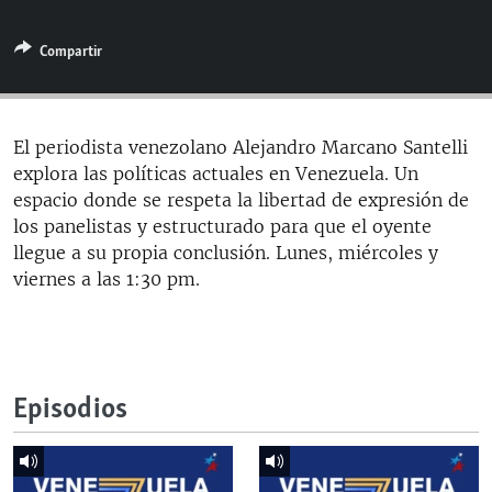
RADIO MARTÍ
Compartir
ESPECIALES
MULTIMEDIA
ESPECIALES
EDITORIALES
LA REALIDAD DE LA VIVIENDA EN CUBA
El periodista venezolano Alejandro Marcano Santelli
explora las políticas actuales en Venezuela. Un
SER VIEJO EN CUBA
SÍGUENOS
espacio donde se respeta la libertad de expresión de
KENTU-CUBANO
los panelistas y estructurado para que el oyente
llegue a su propia conclusión. Lunes, miércoles y
LOS SANTOS DE HIALEAH
viernes a las 1:30 pm.
DESINFORMACIÓN RUSA EN AMÉRICA LATINA
LA INVASIÓN DE RUSIA A UCRANIA
Episodios