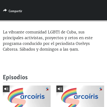
RADIO MARTÍ
Compartir
ESPECIALES
MULTIMEDIA
ESPECIALES
EDITORIALES
LA REALIDAD DE LA VIVIENDA EN CUBA
La vibrante comunidad LGBTI de Cuba, sus
principales activistas, proyectos y retos en este
SER VIEJO EN CUBA
SÍGUENOS
programa conducido por el periodista Orelvys
KENTU-CUBANO
Cabrera. Sábados y domingos a las 9am.
LOS SANTOS DE HIALEAH
DESINFORMACIÓN RUSA EN AMÉRICA LATINA
LA INVASIÓN DE RUSIA A UCRANIA
Episodios