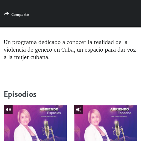
RADIO MARTÍ
Compartir
ESPECIALES
MULTIMEDIA
ESPECIALES
EDITORIALES
LA REALIDAD DE LA VIVIENDA EN CUBA
Un programa dedicado a conocer la realidad de la
violencia de género en Cuba, un espacio para dar voz
SER VIEJO EN CUBA
SÍGUENOS
a la mujer cubana.
KENTU-CUBANO
LOS SANTOS DE HIALEAH
DESINFORMACIÓN RUSA EN AMÉRICA LATINA
Episodios
LA INVASIÓN DE RUSIA A UCRANIA