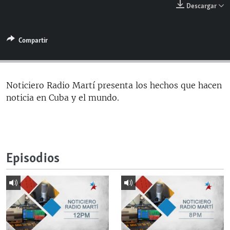
Descargar
RADIO MARTÍ
ESPECIALES
Compartir
MULTIMEDIA
ESPECIALES
EDITORIALES
LA REALIDAD DE LA VIVIENDA EN CUBA
SER VIEJO EN CUBA
Noticiero Radio Martí presenta los hechos que hacen
SÍGUENOS
noticia en Cuba y el mundo.
KENTU-CUBANO
LOS SANTOS DE HIALEAH
DESINFORMACIÓN RUSA EN AMÉRICA LATINA
Episodios
LA INVASIÓN DE RUSIA A UCRANIA