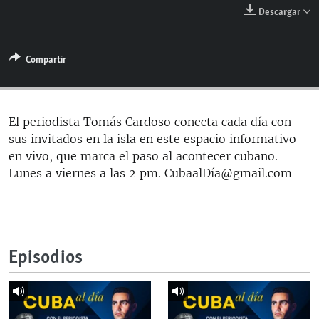
RADIO MARTÍ
Descargar
ESPECIALES
Compartir
MULTIMEDIA
ESPECIALES
EDITORIALES
LA REALIDAD DE LA VIVIENDA EN CUBA
SER VIEJO EN CUBA
El periodista Tomás Cardoso conecta cada día con
SÍGUENOS
sus invitados en la isla en este espacio informativo
KENTU-CUBANO
en vivo, que marca el paso al acontecer cubano.
LOS SANTOS DE HIALEAH
Lunes a viernes a las 2 pm. CubaalDía@gmail.com
DESINFORMACIÓN RUSA EN AMÉRICA LATINA
LA INVASIÓN DE RUSIA A UCRANIA
Episodios