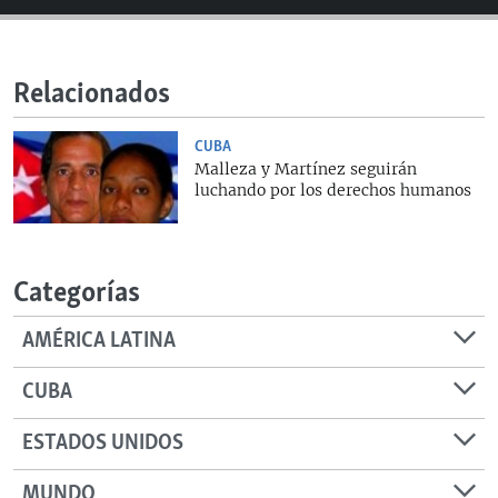
RADIO MARTÍ
ESPECIALES
Relacionados
MULTIMEDIA
ESPECIALES
EDITORIALES
LA REALIDAD DE LA VIVIENDA EN CUBA
CUBA
Malleza y Martínez seguirán
SER VIEJO EN CUBA
luchando por los derechos humanos
SÍGUENOS
KENTU-CUBANO
LOS SANTOS DE HIALEAH
Categorías
DESINFORMACIÓN RUSA EN AMÉRICA LATINA
AMÉRICA LATINA
LA INVASIÓN DE RUSIA A UCRANIA
CUBA
ESTADOS UNIDOS
MUNDO