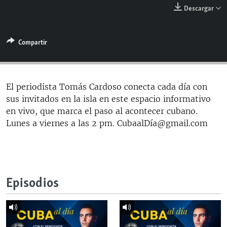
RADIO MARTÍ
Descargar
ESPECIALES
Compartir
MULTIMEDIA
ESPECIALES
EDITORIALES
LA REALIDAD DE LA VIVIENDA EN CUBA
SER VIEJO EN CUBA
El periodista Tomás Cardoso conecta cada día con
SÍGUENOS
sus invitados en la isla en este espacio informativo
KENTU-CUBANO
en vivo, que marca el paso al acontecer cubano.
LOS SANTOS DE HIALEAH
Lunes a viernes a las 2 pm. CubaalDía@gmail.com
DESINFORMACIÓN RUSA EN AMÉRICA LATINA
LA INVASIÓN DE RUSIA A UCRANIA
Episodios