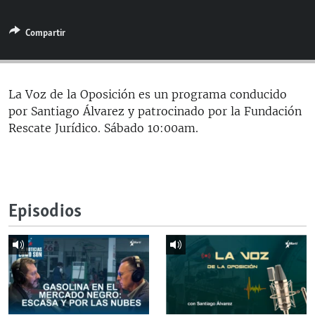
RADIO MARTÍ
Compartir
ESPECIALES
MULTIMEDIA
ESPECIALES
EDITORIALES
LA REALIDAD DE LA VIVIENDA EN CUBA
La Voz de la Oposición es un programa conducido
por Santiago Álvarez y patrocinado por la Fundación
SER VIEJO EN CUBA
SÍGUENOS
Rescate Jurídico. Sábado 10:00am.
KENTU-CUBANO
LOS SANTOS DE HIALEAH
DESINFORMACIÓN RUSA EN AMÉRICA LATINA
Episodios
LA INVASIÓN DE RUSIA A UCRANIA