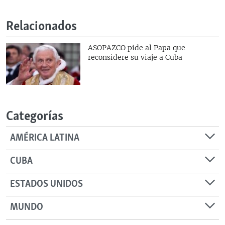
RADIO MARTÍ
Relacionados
ESPECIALES
MULTIMEDIA
ESPECIALES
ASOPAZCO pide al Papa que
reconsidere su viaje a Cuba
EDITORIALES
LA REALIDAD DE LA VIVIENDA EN CUBA
SER VIEJO EN CUBA
SÍGUENOS
KENTU-CUBANO
Categorías
LOS SANTOS DE HIALEAH
DESINFORMACIÓN RUSA EN AMÉRICA LATINA
AMÉRICA LATINA
LA INVASIÓN DE RUSIA A UCRANIA
CUBA
ESTADOS UNIDOS
MUNDO