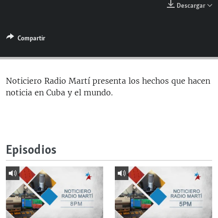
Descargar
RADIO MARTÍ
ESPECIALES
Compartir
MULTIMEDIA
ESPECIALES
EDITORIALES
LA REALIDAD DE LA VIVIENDA EN CUBA
SER VIEJO EN CUBA
Noticiero Radio Martí presenta los hechos que hacen
SÍGUENOS
noticia en Cuba y el mundo.
KENTU-CUBANO
LOS SANTOS DE HIALEAH
DESINFORMACIÓN RUSA EN AMÉRICA LATINA
Episodios
LA INVASIÓN DE RUSIA A UCRANIA