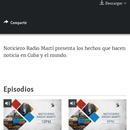
Descargar
RADIO MARTÍ
ESPECIALES
Compartir
MULTIMEDIA
ESPECIALES
EDITORIALES
LA REALIDAD DE LA VIVIENDA EN CUBA
SER VIEJO EN CUBA
Noticiero Radio Martí presenta los hechos que hacen
SÍGUENOS
noticia en Cuba y el mundo.
KENTU-CUBANO
LOS SANTOS DE HIALEAH
DESINFORMACIÓN RUSA EN AMÉRICA LATINA
Episodios
LA INVASIÓN DE RUSIA A UCRANIA