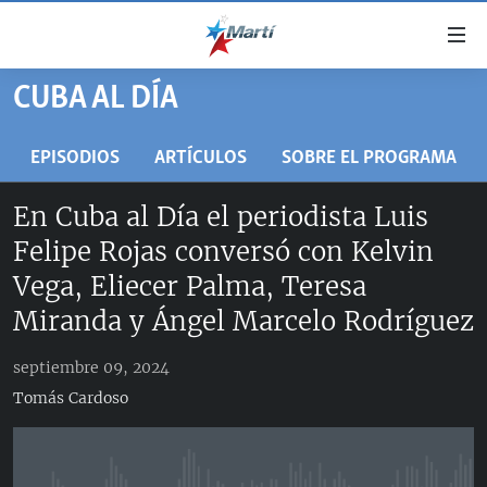
Enlaces
de
accesibilidad
CUBA AL DÍA
TITULARES
Ir
al
CUBA
EPISODIOS
ARTÍCULOS
SOBRE EL PROGRAMA
contenido
ESTADOS UNIDOS
principal
CUBA
En Cuba al Día el periodista Luis
Ir
AMÉRICA LATINA
DERECHOS HUMANOS
ESTADOS UNIDOS
Felipe Rojas conversó con Kelvin
a
INMIGRACIÓN
la
#11JCUBA, 5 AÑOS DESPUÉS
AMÉRICA 250
Vega, Eliecer Palma, Teresa
navegación
MUNDO
INFORME DEL DEPARTAMENTO DE ESTADO DE EEUU
Miranda y Ángel Marcelo Rodríguez
principal
SOBRE CUBA
DEPORTES
Ir
septiembre 09, 2024
a
ARTE Y ENTRETENIMIENTO
Tomás Cardoso
la
OPINIÓN GRÁFICA
búsqueda
AUDIOVISUALES MARTÍ