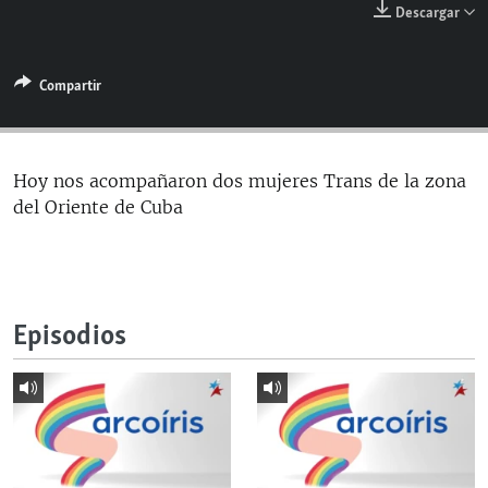
Descargar
RADIO MARTÍ
ESPECIALES
Compartir
MULTIMEDIA
ESPECIALES
EDITORIALES
LA REALIDAD DE LA VIVIENDA EN CUBA
SER VIEJO EN CUBA
Hoy nos acompañaron dos mujeres Trans de la zona
SÍGUENOS
del Oriente de Cuba
KENTU-CUBANO
LOS SANTOS DE HIALEAH
DESINFORMACIÓN RUSA EN AMÉRICA LATINA
Episodios
LA INVASIÓN DE RUSIA A UCRANIA