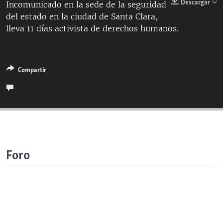
Descargar
Incomunicado en la sede de la seguridad
RADIO MARTÍ
del estado en la ciudad de Santa Clara,
ESPECIALES
lleva 11 días activista de derechos humanos.
MULTIMEDIA
ESPECIALES
EDITORIALES
LA REALIDAD DE LA VIVIENDA EN CUBA
Compartir
SER VIEJO EN CUBA
SÍGUENOS
KENTU-CUBANO
LOS SANTOS DE HIALEAH
DESINFORMACIÓN RUSA EN AMÉRICA LATINA
Foro
LA INVASIÓN DE RUSIA A UCRANIA