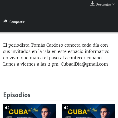
RADIO MARTÍ
Descargar
ESPECIALES
Compartir
MULTIMEDIA
ESPECIALES
EDITORIALES
LA REALIDAD DE LA VIVIENDA EN CUBA
SER VIEJO EN CUBA
El periodista Tomás Cardoso conecta cada día con
SÍGUENOS
sus invitados en la isla en este espacio informativo
KENTU-CUBANO
en vivo, que marca el paso al acontecer cubano.
LOS SANTOS DE HIALEAH
Lunes a viernes a las 2 pm. CubaalDía@gmail.com
DESINFORMACIÓN RUSA EN AMÉRICA LATINA
LA INVASIÓN DE RUSIA A UCRANIA
Episodios