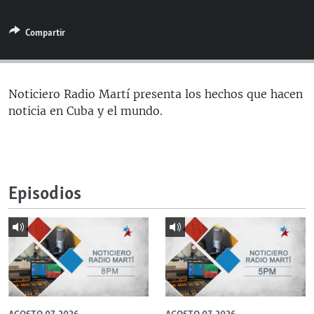
RADIO MARTÍ
Compartir
ESPECIALES
MULTIMEDIA
ESPECIALES
EDITORIALES
LA REALIDAD DE LA VIVIENDA EN CUBA
Noticiero Radio Martí presenta los hechos que hacen
noticia en Cuba y el mundo.
SER VIEJO EN CUBA
SÍGUENOS
KENTU-CUBANO
LOS SANTOS DE HIALEAH
Episodios
DESINFORMACIÓN RUSA EN AMÉRICA LATINA
LA INVASIÓN DE RUSIA A UCRANIA