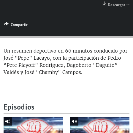
RADIO MARTÍ
Descargar
ESPECIALES
Compartir
MULTIMEDIA
ESPECIALES
EDITORIALES
LA REALIDAD DE LA VIVIENDA EN CUBA
SER VIEJO EN CUBA
Un resumen deportivo en 60 minutos conducido por
SÍGUENOS
José “Pepe” Lacayo, con la participación de Pedro
KENTU-CUBANO
“Pete Playoff” Rodríguez, Dagoberto “Daguito”
LOS SANTOS DE HIALEAH
Valdés y José “Chamby” Campos.
DESINFORMACIÓN RUSA EN AMÉRICA LATINA
LA INVASIÓN DE RUSIA A UCRANIA
Episodios