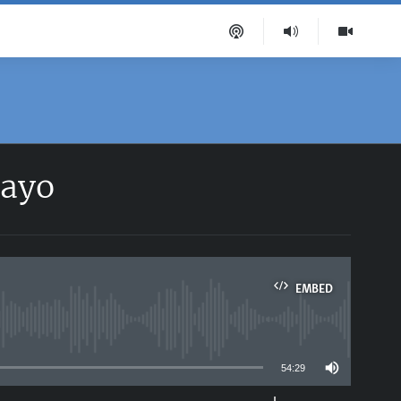
mayo
EMBED
able
54:29