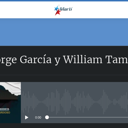
orge García y William Ta
No media source currently avail
0:00