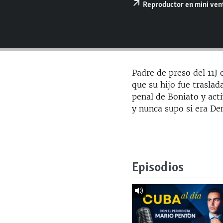
RADIO MARTÍ
Reproductor en mini ve
ESPECIALES
MULTIMEDIA
ESPECIALES
EDITORIALES
LA REALIDAD DE LA VIVIENDA EN
CUBA
Padre de preso del 11J
SER VIEJO EN CUBA
que su hijo fue traslad
penal de Boniato y acti
KENTU-CUBANO
y nunca supo si era D
LOS SANTOS DE HIALEAH
DESINFORMACIÓN RUSA EN
AMÉRICA LATINA
Episodios
LA INVASIÓN DE RUSIA A UCRANIA