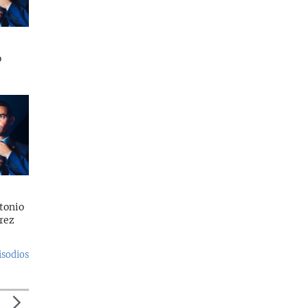
o
tonio
rez
isodios