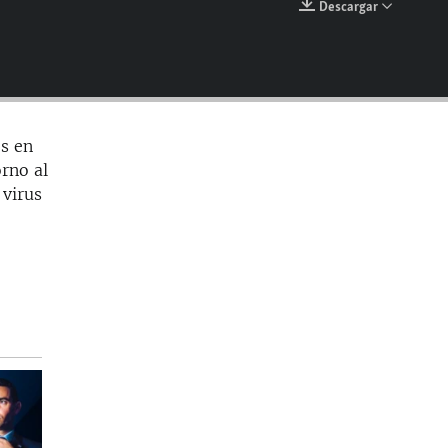
Descargar
EMBED
es en
orno al
 virus