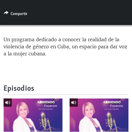
RADIO MARTÍ
Compartir
ESPECIALES
MULTIMEDIA
ESPECIALES
EDITORIALES
LA REALIDAD DE LA VIVIENDA EN CUBA
Un programa dedicado a conocer la realidad de la
violencia de género en Cuba, un espacio para dar voz
SER VIEJO EN CUBA
SÍGUENOS
a la mujer cubana.
KENTU-CUBANO
LOS SANTOS DE HIALEAH
DESINFORMACIÓN RUSA EN AMÉRICA LATINA
Episodios
LA INVASIÓN DE RUSIA A UCRANIA