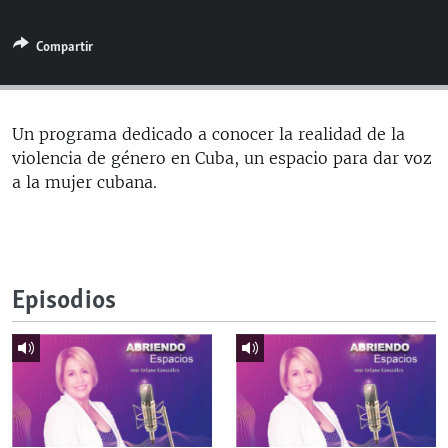
RADIO MARTÍ
Compartir
ESPECIALES
MULTIMEDIA
ESPECIALES
EDITORIALES
LA REALIDAD DE LA VIVIENDA EN CUBA
Un programa dedicado a conocer la realidad de la
violencia de género en Cuba, un espacio para dar voz
SER VIEJO EN CUBA
SÍGUENOS
a la mujer cubana.
KENTU-CUBANO
LOS SANTOS DE HIALEAH
DESINFORMACIÓN RUSA EN AMÉRICA LATINA
Episodios
LA INVASIÓN DE RUSIA A UCRANIA