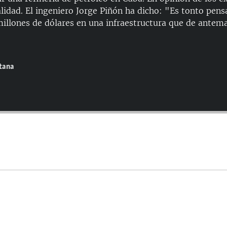
alidad. El ingeniero Jorge Piñón ha dicho: "Es tonto pens
millones de dólares en una infraestructura que de antem
ntana