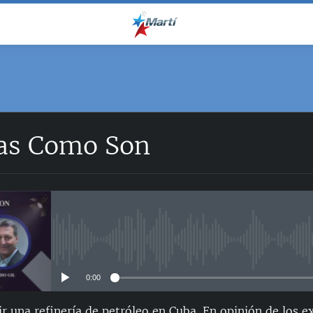
ias Como Son
No media source currently avail
0:00
ir una refinería de petróleo en Cuba. En opinión de los e