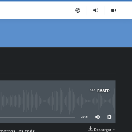
EMBED
able
24:31
Descargar
xpertos, es más