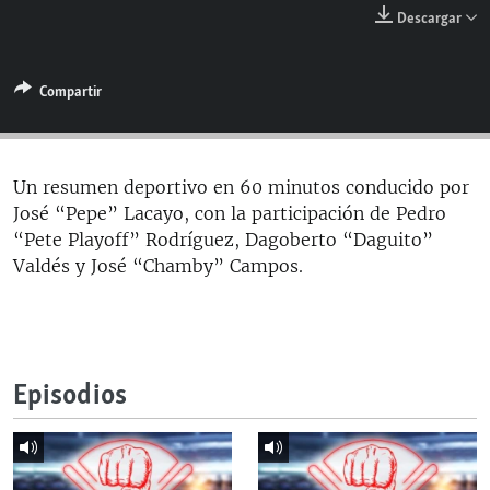
RADIO MARTÍ
Descargar
ESPECIALES
Compartir
MULTIMEDIA
ESPECIALES
EDITORIALES
LA REALIDAD DE LA VIVIENDA EN CUBA
SER VIEJO EN CUBA
Un resumen deportivo en 60 minutos conducido por
SÍGUENOS
José “Pepe” Lacayo, con la participación de Pedro
KENTU-CUBANO
“Pete Playoff” Rodríguez, Dagoberto “Daguito”
LOS SANTOS DE HIALEAH
Valdés y José “Chamby” Campos.
DESINFORMACIÓN RUSA EN AMÉRICA LATINA
LA INVASIÓN DE RUSIA A UCRANIA
Episodios