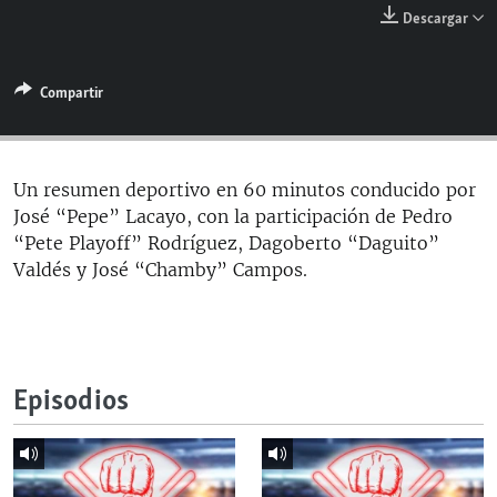
RADIO MARTÍ
Descargar
ESPECIALES
Compartir
MULTIMEDIA
ESPECIALES
EDITORIALES
LA REALIDAD DE LA VIVIENDA EN CUBA
SER VIEJO EN CUBA
Un resumen deportivo en 60 minutos conducido por
SÍGUENOS
José “Pepe” Lacayo, con la participación de Pedro
KENTU-CUBANO
“Pete Playoff” Rodríguez, Dagoberto “Daguito”
LOS SANTOS DE HIALEAH
Valdés y José “Chamby” Campos.
DESINFORMACIÓN RUSA EN AMÉRICA LATINA
LA INVASIÓN DE RUSIA A UCRANIA
Episodios