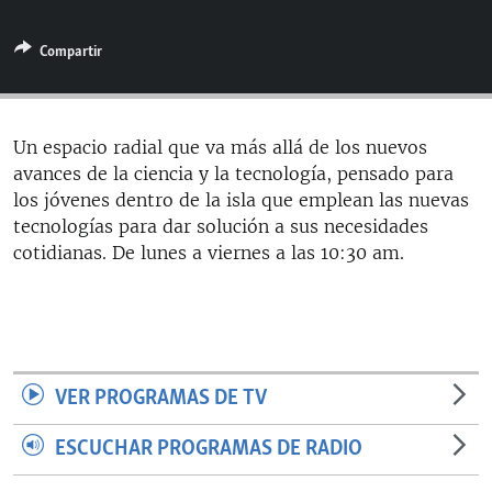
RADIO MARTÍ
Compartir
ESPECIALES
MULTIMEDIA
ESPECIALES
EDITORIALES
LA REALIDAD DE LA VIVIENDA EN CUBA
Un espacio radial que va más allá de los nuevos
avances de la ciencia y la tecnología, pensado para
SER VIEJO EN CUBA
SÍGUENOS
los jóvenes dentro de la isla que emplean las nuevas
KENTU-CUBANO
tecnologías para dar solución a sus necesidades
cotidianas. De lunes a viernes a las 10:30 am.
LOS SANTOS DE HIALEAH
DESINFORMACIÓN RUSA EN AMÉRICA LATINA
LA INVASIÓN DE RUSIA A UCRANIA
VER PROGRAMAS DE TV
ESCUCHAR PROGRAMAS DE RADIO