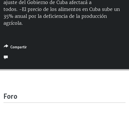
ajuste del Gobierno de Cuba afectará a
RADIO MARTÍ
todos. -El precio de los alimentos en Cuba sube un
ESPECIALES
35% anual por la deficiencia de la producción
agrícola.
MULTIMEDIA
ESPECIALES
EDITORIALES
LA REALIDAD DE LA VIVIENDA EN CUBA
SER VIEJO EN CUBA
Compartir
SÍGUENOS
KENTU-CUBANO
LOS SANTOS DE HIALEAH
DESINFORMACIÓN RUSA EN AMÉRICA LATINA
LA INVASIÓN DE RUSIA A UCRANIA
Foro