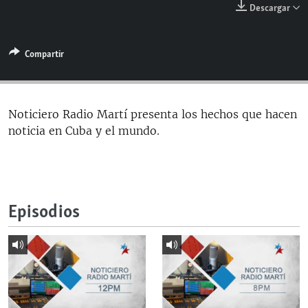
Descargar
RADIO MARTÍ
ESPECIALES
Compartir
MULTIMEDIA
ESPECIALES
EDITORIALES
LA REALIDAD DE LA VIVIENDA EN CUBA
SER VIEJO EN CUBA
Noticiero Radio Martí presenta los hechos que hacen
SÍGUENOS
noticia en Cuba y el mundo.
KENTU-CUBANO
LOS SANTOS DE HIALEAH
DESINFORMACIÓN RUSA EN AMÉRICA LATINA
Episodios
LA INVASIÓN DE RUSIA A UCRANIA